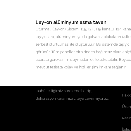
Lay-on alüminyum asma tavan
Oturmalı (lay-on) Sistem, T15, T24, T15 kanallı, T24 kanal
taşıyıcılara, alüminyum ya da galvaniz plakaların üstt
serbest oturtulması ile oluşturulur. Bu sistemde taşıyıcı
görünür. Tüm paneller birbirinden bağımsız olarak hiçb
aparata gereksinim duymadan el ile sökülebilir. Böyle
mevcut tesisata kolay ve hızlı erişim imkanı sağlanır.
HIZ
ER Yapı olarak zamanın ne kadar değerli
olduğunun farkındayız. Hizmetlerimizi
Anas
taahüt ettiğimiz sürelerde bitirip,
Hakk
dekorasyon kararınızı çileye çevirmiyoruz.
Ürün
Resim
İleti