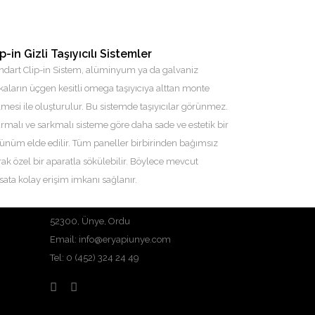
ip-in Gizli Taşıyıcılı Sistemler
ndart Clip-in Sistem, alüminyum ya da galvaniz
kaların üçgen kesitli omega taşıyıcıya alttan monte
lmesi ile oluşturulur. Bu sistemde taşıyıcılar görünmez.
rmalı ve sarkmalı sisteme göre daha sade ve estetik bir
ünüm elde edilir. Tüm paneller birbirinden bağımsız
rak özel bir aparatla sökülebilir. Böylece mevcut
İLETİŞİM BİLGİLERİ
isata kolay erişim imkanı sağlanır.
Liseler Mahallesi, Niksar Cd. No:69/A
52300, Ünye, Ordu
Email: info@eryapiunye.com
Tel: 0 (452) 324 24 49