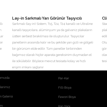
Lay-in Sarkmalı Yarı Görünür Taşıyıcılı
Cl
lı
Sarkmalı (lay-in) Sistem, T15, T24, T24 kanallı ve Ultraline
Sta
en
kanallı taşıyıcılara, alüminyum ya da galvaniz plakaların
pla
lar
üstten serbest bırakılması ile oluşturulur. Taşıyıcılar
edi
ir
panellerin arasında kalır ve bu şekilde yarı gizli ve gölgeli
Otu
ce
bir görünüm elde edilir. Tüm paneller birbirinden
gör
bağımsız olarak hiçbir aparata gereksinim duymadan el
ola
LI MENÜ
ÇÖZÜM ORTAKLARI
ile sökülebilir. Böylece mevcut tesisata kolay ve hızlı
tes
erişim imkanı sağlanır
ayfa
HILTI
ımızda
Par-Kar
lerimiz
Filli Boya
 Galerisi
Fawori Boya
şim
Kar-Yapı